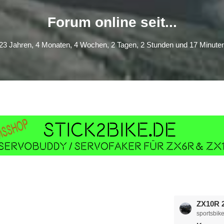
Forum online seit...
23 Jahren, 4 Monaten, 4 Wochen, 2 Tagen, 2 Stunden und 17 Minute
L
ZX10R 2
sportsbike
e