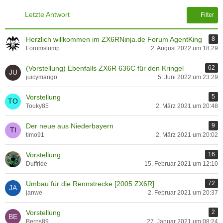
Letzte Antwort
Filter
Herzlich willkommen im ZX6RNinja.de Forum AgentKing
8
Forumslump
2. August 2022 um 18:29
(Vorstellung) Ebenfalls ZX6R 636C für den Kringel
62
juicymango
5. Juni 2022 um 23:29
Vorstellung
5
Touky85
2. März 2021 um 20:48
Der neue aus Niederbayern
9
timo91
2. März 2021 um 20:02
Vorstellung
16
Duffride
15. Februar 2021 um 12:10
Umbau für die Rennstrecke [2005 ZX6R]
72
janwe
2. Februar 2021 um 20:37
Vorstellung
2
Berns89
27. Januar 2021 um 08:24